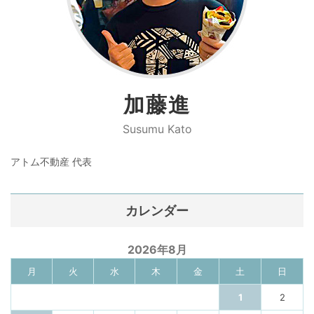
加藤進
Susumu Kato
アトム不動産 代表
カレンダー
2026年8月
月
火
水
木
金
土
日
1
2