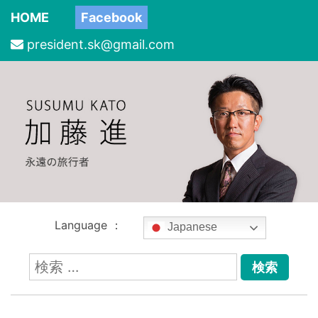
HOME
Facebook
president.sk@gmail.com
Language ：
Japanese
検
索: