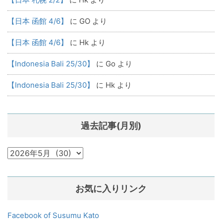
【日本 函館 4/6】
に
GO
より
【日本 函館 4/6】
に
Hk
より
【Indonesia Bali 25/30】
に
Go
より
【Indonesia Bali 25/30】
に
Hk
より
過去記事(月別)
過
去
記
お気に入りリンク
事
(月
別)
Facebook of Susumu Kato