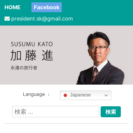
HOME
Facebook
president.sk@gmail.com
Language ：
Japanese
検
索: