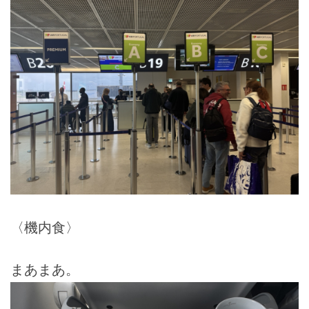
〈機内食〉
まあまあ。