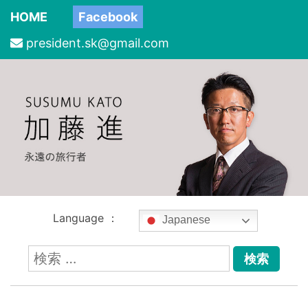
HOME
Facebook
president.sk@gmail.com
Language ：
Japanese
検
索: