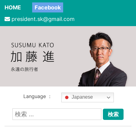
HOME
Facebook
president.sk@gmail.com
Language ：
Japanese
検
索: