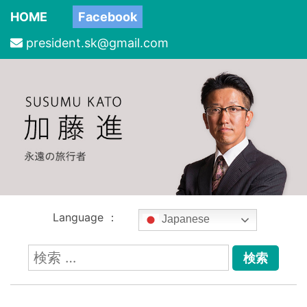
HOME
Facebook
president.sk@gmail.com
Language ：
Japanese
検
索: