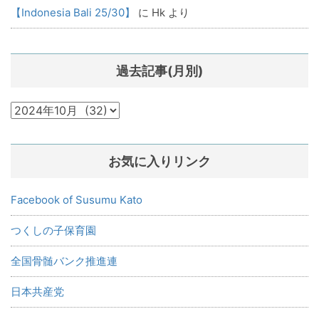
【Indonesia Bali 25/30】
に
Hk
より
過去記事(月別)
過
去
記
お気に入りリンク
事
(月
別)
Facebook of Susumu Kato
つくしの子保育園
全国骨髄バンク推進連
日本共産党