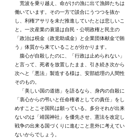
荒波を乗り越え、命がけの漁に出て漁師たちは
働いています。その一方で談合にうつつを抜か
し、利権アサリを未だ推進していたとは悲しいこ
と。一次産業の衰退は自民・公明政権と民主の
「政治は税金（政党助成金）と企業団体献金で賄
う」体質から来ていることが分かります。
腹心が自殺したのに、「行政は止められない」
と言って、死者を放置したまま、引き続き次から
次へと「悪法」製造する様は、安部総理の人間性
そのもの。
「美しい国の道徳」を語るなら、身内の自殺に
「衷心からの弔いと任命権者としての責任」をし
めすことこそ国民は願っている。多分それが出来
ないのは「靖国神社」を優先させ、憲法を改定し
戦争の出来る国づくりに進むこと意外に考えてい
ないからでしょう。