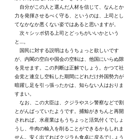
自分がこの人と選んだ人材を信じて、なんとか
力を発揮させるべく守る、というのは、上司とし
てなかなか悪くない姿ではあると思いますが。
次々シッポ切る上司とどっちがいいかという
と…。
国民に対する説明はもうちょっと欲しいです
が、内閣の空白や国会の空転は、他国にいらぬ隙
を見せます。この判断は正解でしょう。かつて社
会党と連立し空転した期間にどれだけ外国勢力が
暗躍し足を引っ張ったかは、知らない人はおりま
すまい。
なお、この大臣は、クジラやスシ警察などで割
とがんばっていたようです。捕鯨がきちんと再開
されれば、水産業はもうちょっと活気付くでしょ
うし、牛肉の輸入を削ることができるかもしれま
せん。安く出てればクジラも食卓に戻るでしょう