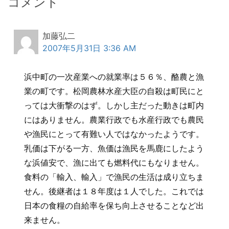
コメント
加藤弘二
2007年5月31日 3:36 AM
浜中町の一次産業への就業率は５６％、酪農と漁
業の町です。松岡農林水産大臣の自殺は町民にと
っては大衝撃のはず。しかし主だった動きは町内
にはありません。農業行政でも水産行政でも農民
や漁民にとって有難い人ではなかったようです。
乳価は下がる一方、魚価は漁民を馬鹿にしたよう
な浜値安で、漁に出ても燃料代にもなりません。
食料の「輸入、輸入」で漁民の生活は成り立ちま
せん。後継者は１８年度は１人でした。これでは
日本の食糧の自給率を保ち向上させることなど出
来ません。