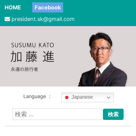
HOME
Facebook
president.sk@gmail.com
Language ：
Japanese
検
索: