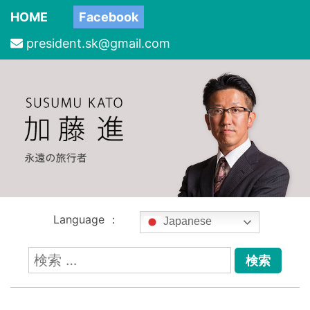
HOME
Facebook
president.sk@gmail.com
Language ：
Japanese
検
索: