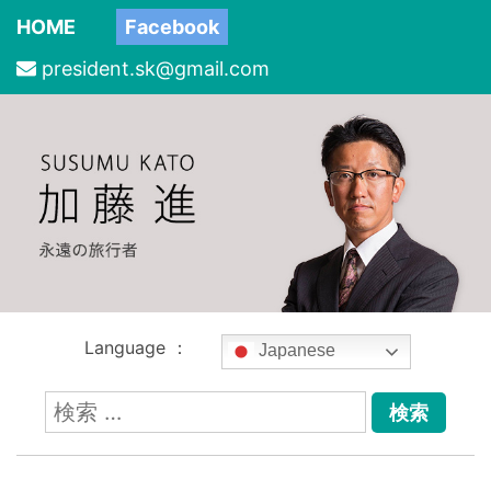
HOME
Facebook
president.sk@gmail.com
Language ：
Japanese
検
索: