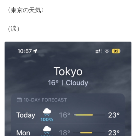
〈東京の天気〉
（涙）