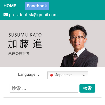
HOME
Facebook
president.sk@gmail.com
Language ：
Japanese
検
索: