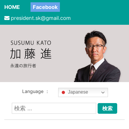
HOME
Facebook
president.sk@gmail.com
Language ：
Japanese
検
索: