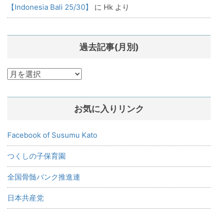
【Indonesia Bali 25/30】
に
Hk
より
過去記事(月別)
過
去
記
お気に入りリンク
事
(月
別)
Facebook of Susumu Kato
つくしの子保育園
全国骨髄バンク推進連
日本共産党