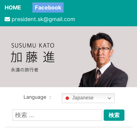
HOME
Facebook
president.sk@gmail.com
Language ：
Japanese
検
索: