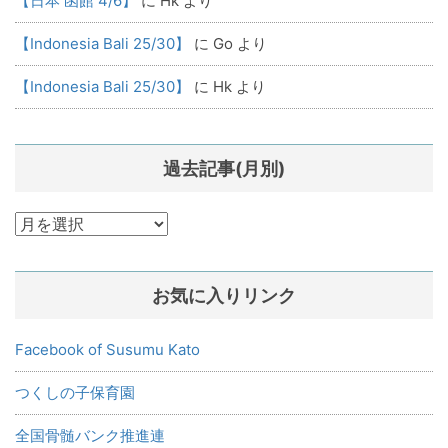
【日本 函館 4/6】
に
Hk
より
【Indonesia Bali 25/30】
に
Go
より
【Indonesia Bali 25/30】
に
Hk
より
過去記事(月別)
過
去
記
お気に入りリンク
事
(月
別)
Facebook of Susumu Kato
つくしの子保育園
全国骨髄バンク推進連