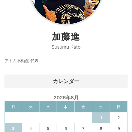
加藤進
Susumu Kato
アトム不動産 代表
カレンダー
2026年8月
月
火
水
木
金
土
日
1
2
3
4
5
6
7
8
9