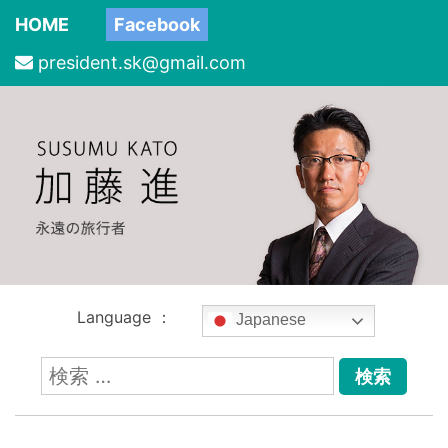
HOME
Facebook
president.sk@gmail.com
Language ：
Japanese
検
索: