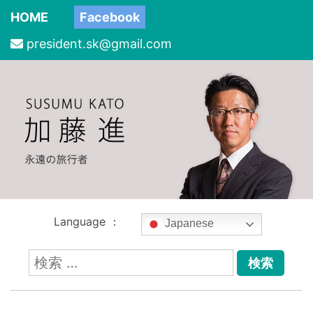
HOME
Facebook
president.sk@gmail.com
Language ：
Japanese
検
索: