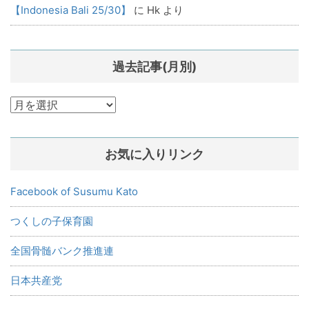
【Indonesia Bali 25/30】
に
Hk
より
過去記事(月別)
過
去
記
お気に入りリンク
事
(月
別)
Facebook of Susumu Kato
つくしの子保育園
全国骨髄バンク推進連
日本共産党