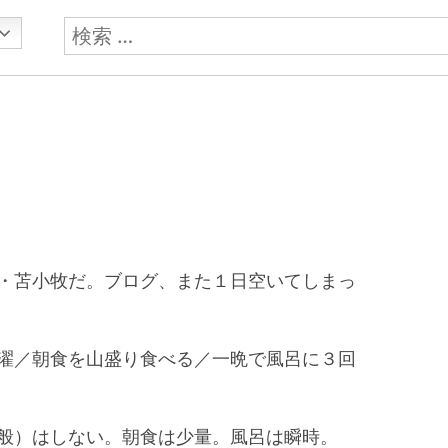
検
索:
・苫小牧だ。ブログ、また１日空いてしまっ
濯／朝食を山盛り食べる／一晩で風呂に３回
般）はしない。朝食は少量。風呂は瞬時。