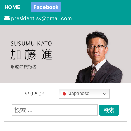
HOME
Facebook
president.sk@gmail.com
Language ：
Japanese
検
索: