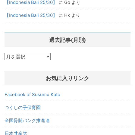
【Indonesia Bali 25/30】
に
Go
より
【Indonesia Bali 25/30】
に
Hk
より
過去記事(月別)
過
去
記
お気に入りリンク
事
(月
別)
Facebook of Susumu Kato
つくしの子保育園
全国骨髄バンク推進連
日本共産党