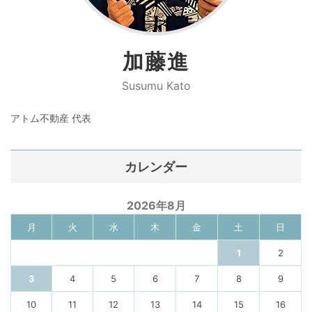
加藤進
Susumu Kato
アトム不動産 代表
カレンダー
2026年8月
月
火
水
木
金
土
日
1
2
3
4
5
6
7
8
9
10
11
12
13
14
15
16