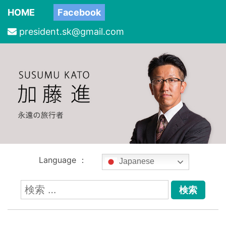
HOME
Facebook
president.sk@gmail.com
Language ：
Japanese
検
索: