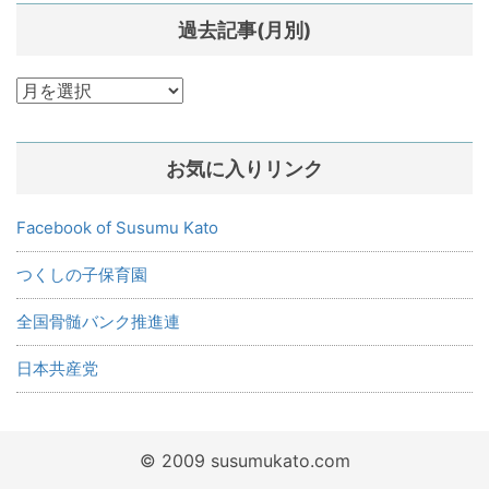
過去記事(月別)
過
去
記
お気に入りリンク
事
(月
別)
Facebook of Susumu Kato
つくしの子保育園
全国骨髄バンク推進連
日本共産党
© 2009 susumukato.com