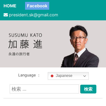
HOME
Facebook
president.sk@gmail.com
Language ：
Japanese
検
索: