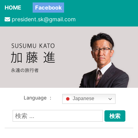
HOME
Facebook
president.sk@gmail.com
Language ：
Japanese
検
索: