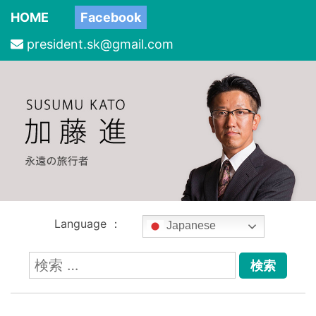
HOME
Facebook
president.sk@gmail.com
Language ：
Japanese
検
索: