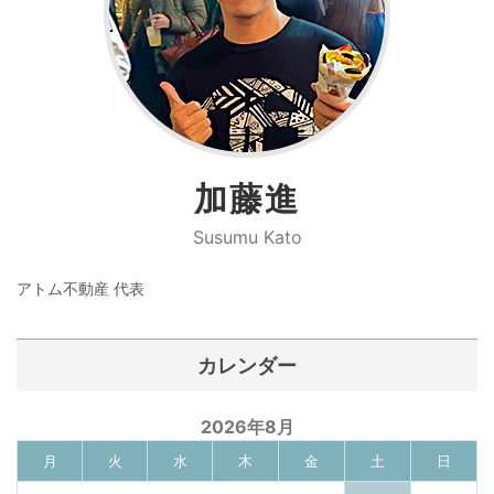
加藤進
Susumu Kato
アトム不動産 代表
カレンダー
2026年8月
月
火
水
木
金
土
日