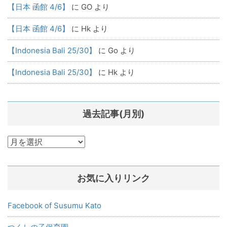
【日本 函館 4/6】
に
GO
より
【日本 函館 4/6】
に
Hk
より
【Indonesia Bali 25/30】
に
Go
より
【Indonesia Bali 25/30】
に
Hk
より
過去記事(月別)
過
去
記
お気に入りリンク
事
(月
別)
Facebook of Susumu Kato