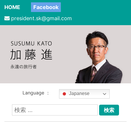
HOME
Facebook
president.sk@gmail.com
Language ：
Japanese
検
索: