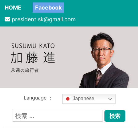
HOME
Facebook
president.sk@gmail.com
Language ：
Japanese
検
索: