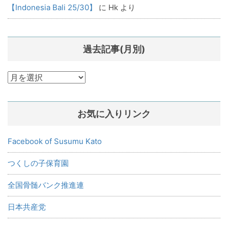
【Indonesia Bali 25/30】
に
Hk
より
過去記事(月別)
過
去
記
お気に入りリンク
事
(月
別)
Facebook of Susumu Kato
つくしの子保育園
全国骨髄バンク推進連
日本共産党