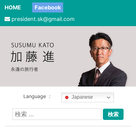
HOME
Facebook
president.sk@gmail.com
Language ：
Japanese
検
索: