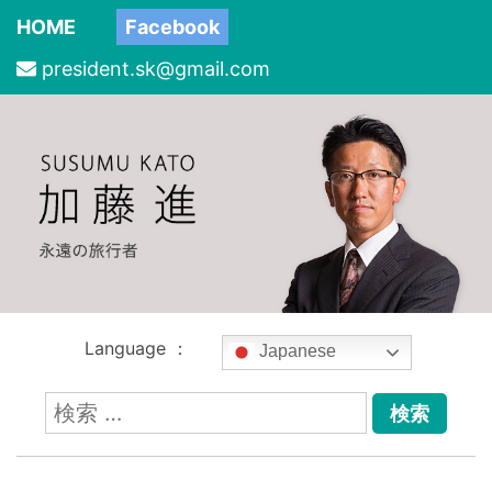
HOME
Facebook
president.sk@gmail.com
Language ：
Japanese
検
索: