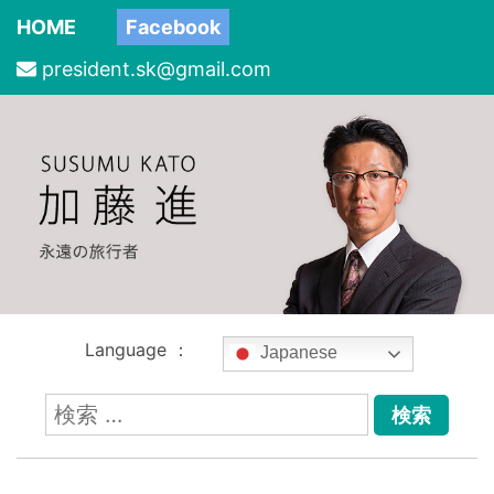
HOME
Facebook
president.sk@gmail.com
Language ：
Japanese
検
索: