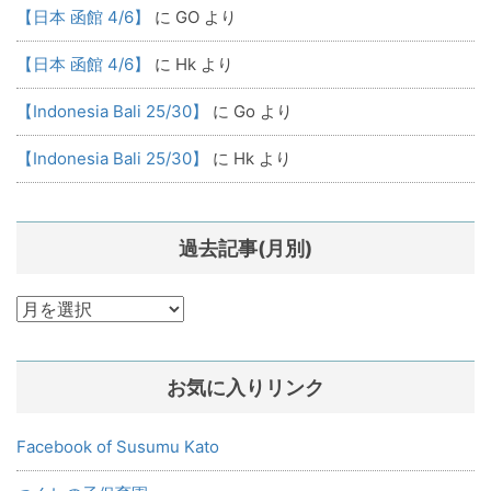
【日本 函館 4/6】
に
GO
より
【日本 函館 4/6】
に
Hk
より
【Indonesia Bali 25/30】
に
Go
より
【Indonesia Bali 25/30】
に
Hk
より
過去記事(月別)
過
去
記
お気に入りリンク
事
(月
別)
Facebook of Susumu Kato