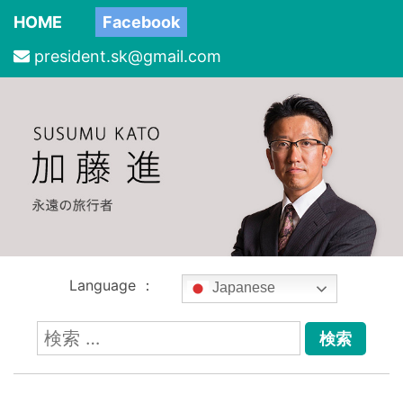
HOME
Facebook
president.sk@gmail.com
Language ：
Japanese
検
索: