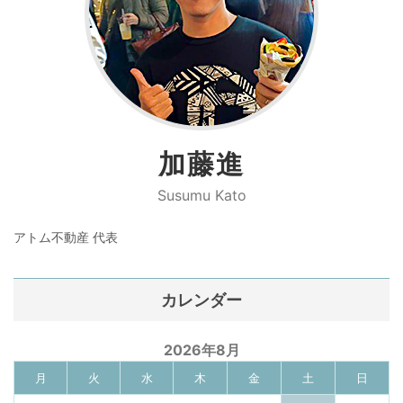
加藤進
Susumu Kato
アトム不動産 代表
カレンダー
2026年8月
月
火
水
木
金
土
日