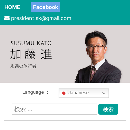
HOME
Facebook
president.sk@gmail.com
Language ：
Japanese
検
索: