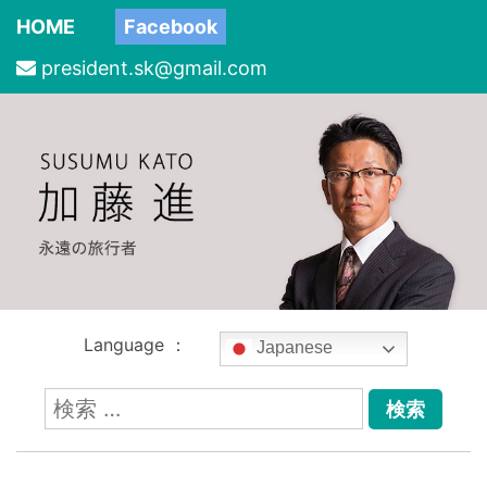
HOME
Facebook
president.sk@gmail.com
Language ：
Japanese
検
索: