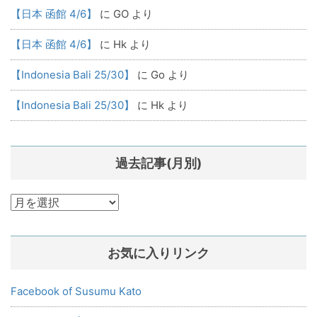
【日本 函館 4/6】
に
GO
より
【日本 函館 4/6】
に
Hk
より
【Indonesia Bali 25/30】
に
Go
より
【Indonesia Bali 25/30】
に
Hk
より
過去記事(月別)
過
去
記
お気に入りリンク
事
(月
別)
Facebook of Susumu Kato