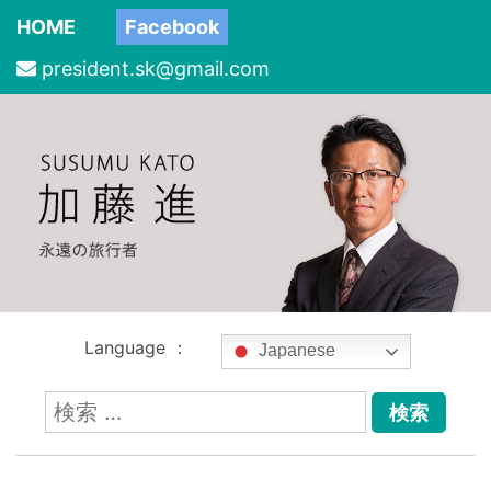
HOME
Facebook
president.sk@gmail.com
Language ：
Japanese
検
索: