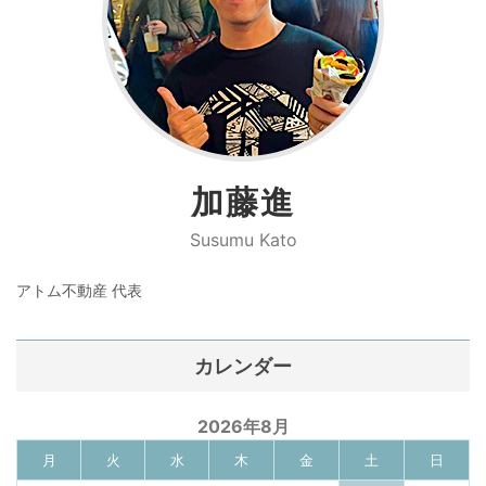
加藤進
Susumu Kato
アトム不動産 代表
カレンダー
2026年8月
月
火
水
木
金
土
日