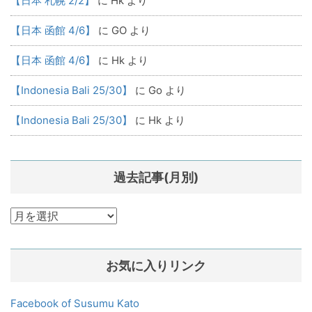
【日本 札幌 2/2】
に
Hk
より
【日本 函館 4/6】
に
GO
より
【日本 函館 4/6】
に
Hk
より
【Indonesia Bali 25/30】
に
Go
より
【Indonesia Bali 25/30】
に
Hk
より
過去記事(月別)
過
去
記
お気に入りリンク
事
(月
別)
Facebook of Susumu Kato