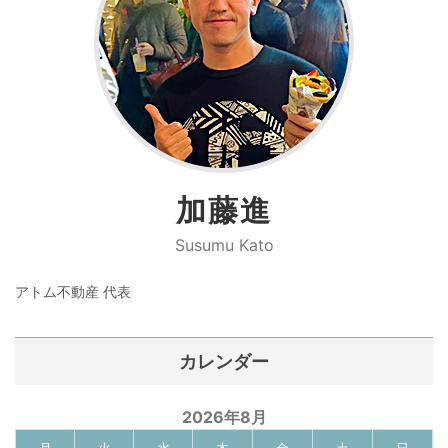
加藤進
Susumu Kato
アトム不動産 代表
カレンダー
2026年8月
月
火
水
木
金
土
日