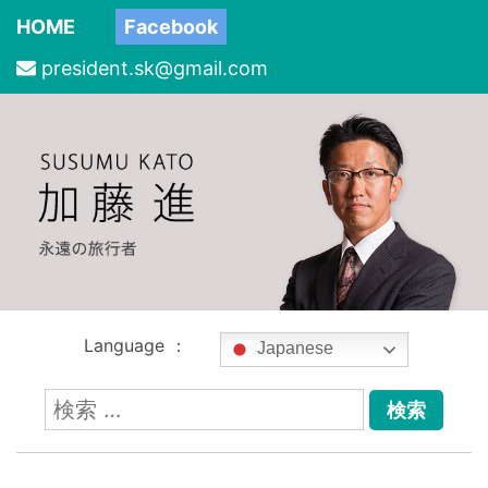
HOME
Facebook
president.sk@gmail.com
Language ：
Japanese
検
索: