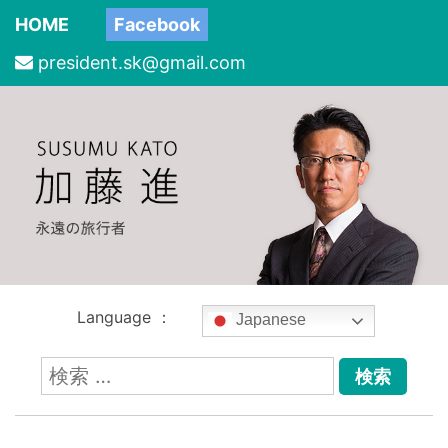
HOME
Facebook
president.sk@gmail.com
Language ：
Japanese
検
索: