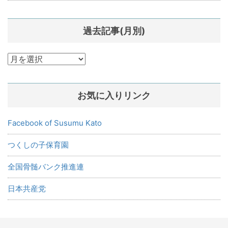
過去記事(月別)
過
去
記
お気に入りリンク
事
(月
別)
Facebook of Susumu Kato
つくしの子保育園
全国骨髄バンク推進連
日本共産党