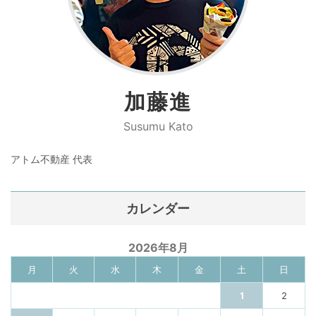
加藤進
Susumu Kato
アトム不動産 代表
カレンダー
2026年8月
月
火
水
木
金
土
日
1
2