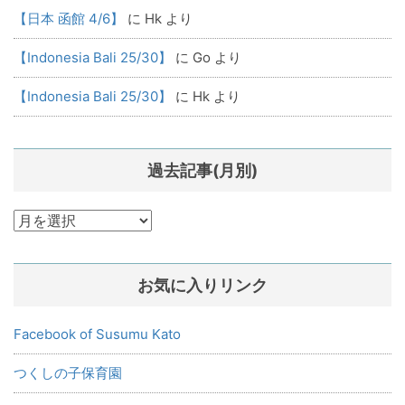
【日本 函館 4/6】
に
Hk
より
【Indonesia Bali 25/30】
に
Go
より
【Indonesia Bali 25/30】
に
Hk
より
過去記事(月別)
過
去
記
お気に入りリンク
事
(月
別)
Facebook of Susumu Kato
つくしの子保育園