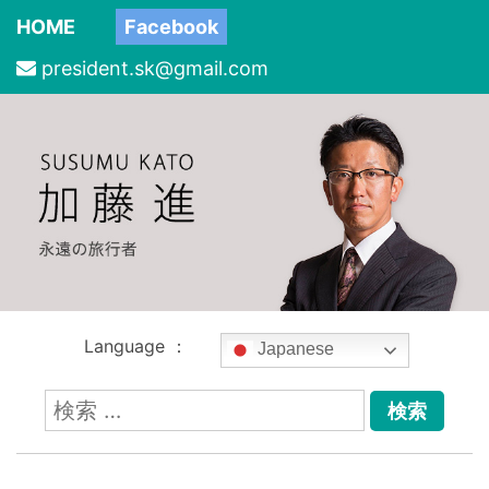
HOME
Facebook
president.sk@gmail.com
Language ：
Japanese
検
索: