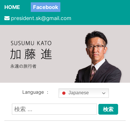
HOME
Facebook
president.sk@gmail.com
Language ：
Japanese
検
索: