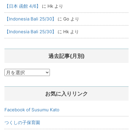
【日本 函館 4/6】
に
Hk
より
【Indonesia Bali 25/30】
に
Go
より
【Indonesia Bali 25/30】
に
Hk
より
過去記事(月別)
過
去
記
お気に入りリンク
事
(月
別)
Facebook of Susumu Kato
つくしの子保育園