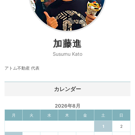
加藤進
Susumu Kato
アトム不動産 代表
カレンダー
2026年8月
月
火
水
木
金
土
日
1
2