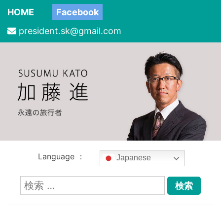
HOME
Facebook
president.sk@gmail.com
Language ：
Japanese
検
索: