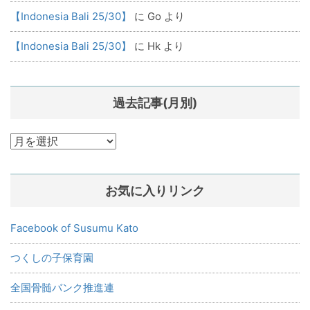
【Indonesia Bali 25/30】
に
Go
より
【Indonesia Bali 25/30】
に
Hk
より
過去記事(月別)
過
去
記
お気に入りリンク
事
(月
別)
Facebook of Susumu Kato
つくしの子保育園
全国骨髄バンク推進連