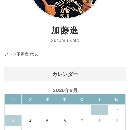
加藤進
Susumu Kato
アトム不動産 代表
カレンダー
2026年8月
月
火
水
木
金
土
日
1
2
3
4
5
6
7
8
9