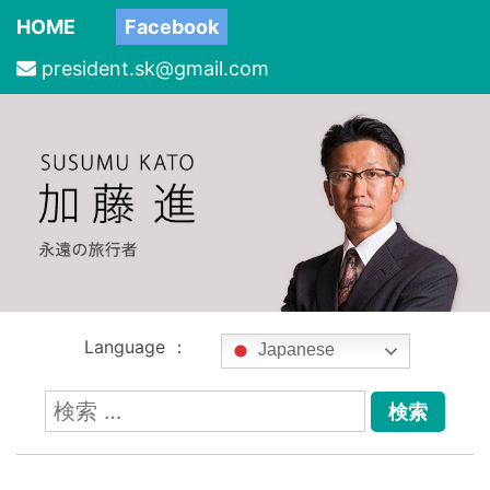
HOME
Facebook
president.sk@gmail.com
Language ：
Japanese
検
索: