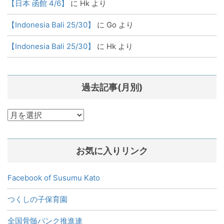
【日本 函館 4/6】
に
Hk
より
【Indonesia Bali 25/30】
に
Go
より
【Indonesia Bali 25/30】
に
Hk
より
過去記事(月別)
過
去
記
お気に入りリンク
事
(月
別)
Facebook of Susumu Kato
つくしの子保育園
全国骨髄バンク推進連