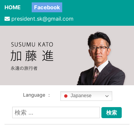
HOME
Facebook
president.sk@gmail.com
Language ：
Japanese
検
索: