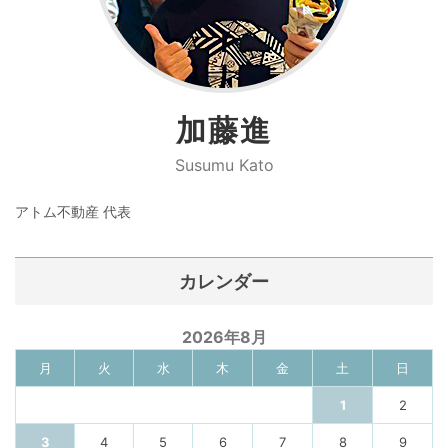
加藤進
Susumu Kato
アトム不動産 代表
カレンダー
2026年8月
月
火
水
木
金
土
日
1
2
3
4
5
6
7
8
9