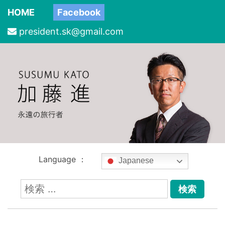
HOME
Facebook
president.sk@gmail.com
Language ：
Japanese
検
索: