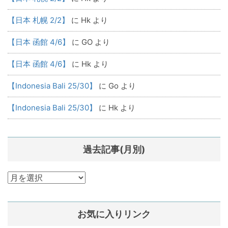
【日本 札幌 2/2】
に
Hk
より
【日本 函館 4/6】
に
GO
より
【日本 函館 4/6】
に
Hk
より
【Indonesia Bali 25/30】
に
Go
より
【Indonesia Bali 25/30】
に
Hk
より
過去記事(月別)
過
去
記
お気に入りリンク
事
(月