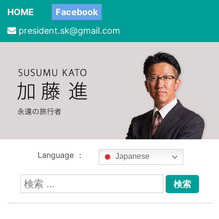
HOME
Facebook
president.sk@gmail.com
Language ：
Japanese
検
索: