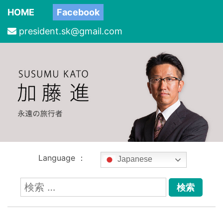
HOME
Facebook
president.sk@gmail.com
Language ：
Japanese
検
索: