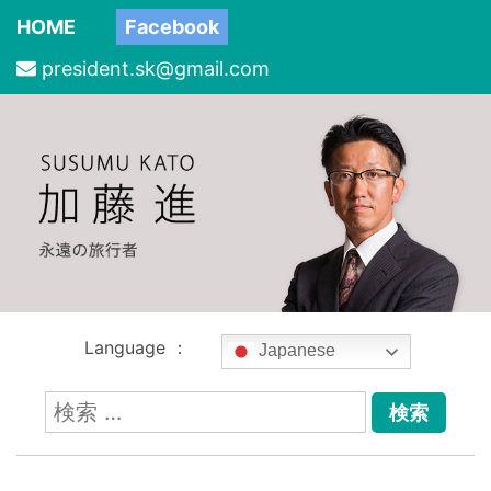
HOME
Facebook
president.sk@gmail.com
Language ：
Japanese
検
索: