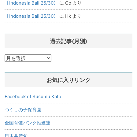
【Indonesia Bali 25/30】
に
Go
より
【Indonesia Bali 25/30】
に
Hk
より
過去記事(月別)
過
去
記
お気に入りリンク
事
(月
別)
Facebook of Susumu Kato
つくしの子保育園
全国骨髄バンク推進連
日本共産党