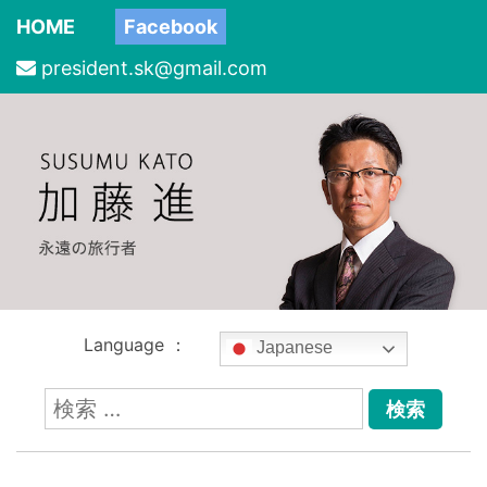
HOME
Facebook
president.sk@gmail.com
Language ：
Japanese
検
索: