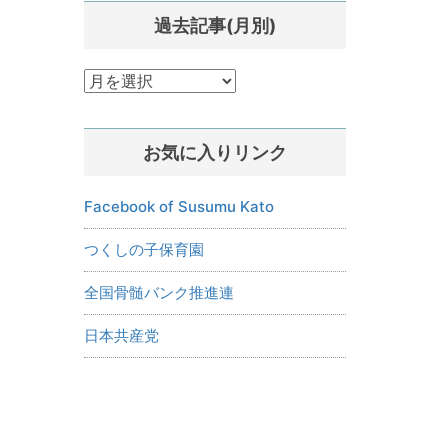
過去記事(月別)
過
去
記
お気に入りリンク
事
(月
別)
Facebook of Susumu Kato
つくしの子保育園
全国骨髄バンク推進連
日本共産党