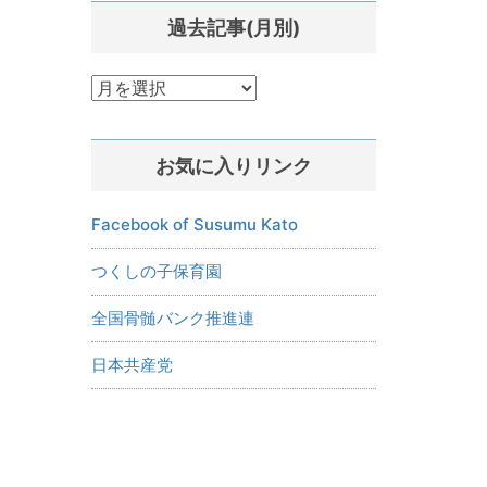
過去記事(月別)
過
去
記
お気に入りリンク
事
(月
別)
Facebook of Susumu Kato
つくしの子保育園
全国骨髄バンク推進連
日本共産党