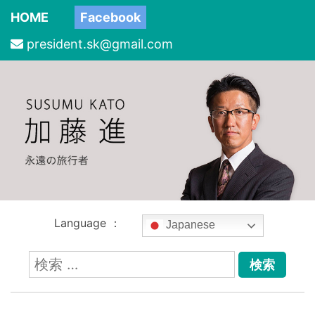
HOME
Facebook
president.sk@gmail.com
Language ：
Japanese
検
索: