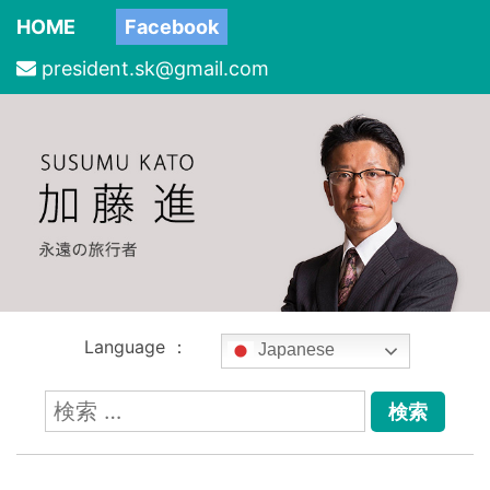
HOME
Facebook
president.sk@gmail.com
Language ：
Japanese
検
索: