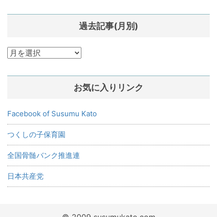
過去記事(月別)
過
去
記
お気に入りリンク
事
(月
別)
Facebook of Susumu Kato
つくしの子保育園
全国骨髄バンク推進連
日本共産党